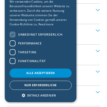
Wir verwenden Cookies, um die
Benutzerfreundlichkeit unserer Website zu
FRENCH
OBI Schweiz GmbH
verbessern. Durch die weitere Nutzung
CZECH
unserer Webseite stimmen Sie der
DIY Store
|
Oftringen
Verwendung von Cookies gemäß unserer
ITALIAN
Cookie-Richtlinie zu.
Read more
Bauhaus Oftringen
LATVIAN
UNBEDINGT ERFORDERLICH
DIY Store
|
Oftringen
LITHUANIAN
PERFORMANCE
DUTCH
Migros do it Reinach
TARGETING
POLISH
DIY Store
|
Reinach
FUNKTIONALITÄT
SWEDISH
Emmenbrücke Jumbo Maximo
NORWEGIAN
ALLE AKZEPTIEREN
DIY Store
|
Emmenbrücke
ESTONIAN
NUR ERFORDERLICHE
SLOVAK
Migros do it Sursee
DETAILS ANZEIGEN
DIY Store
|
Sursee