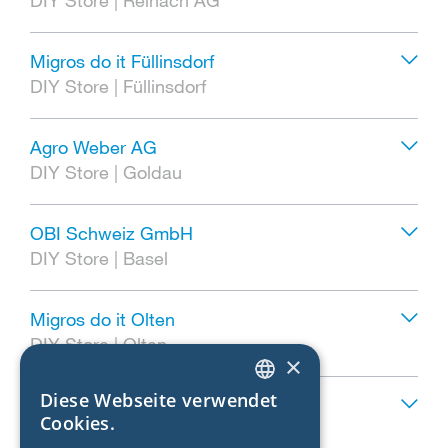
Migros do it Füllinsdorf
DIY Store
|
Füllinsdorf
Agro Weber AG
DIY Store
|
Goldau
OBI Schweiz GmbH
DIY Store
|
Basel
Migros do it Olten
DIY Store
|
Olten
×
Diese Webseite verwendet
Migros do it Ebikon
ENGLISH
Cookies.
DIY Store
|
Ebikon
GERMAN