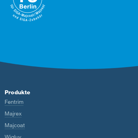
Produkte
Fentrim
Majrex
Majcoat
Wigluv