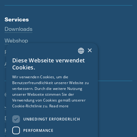
Services
Downloads
Webshop
×
Fachhändler
Diese Webseite verwendet
ENGLISH
Ansprechperson
Cookies.
GERMAN
Wir verwenden Cookies, um die
Benutzerfreundlichkeit unserer Website zu
FRENCH
verbessern. Durch die weitere Nutzung
CZECH
© SIGA 2026
unserer Webseite stimmen Sie der
Verwendung von Cookies gemäß unserer
Footer-Navigation
ITALIAN
Jobs
Cookie-Richtlinie zu.
Read more
LATVIAN
Datenschutz
UNBEDINGT ERFORDERLICH
LITHUANIAN
Kontakt
PERFORMANCE
DUTCH