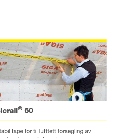
®
icrall
60
tabil tape for til lufttett forsegling av