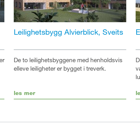
i
Leilighetsbygg Alvierblick, Sveits
E
er
De to leilighetsbyggene med henholdsvis
D
elleve leiligheter er bygget i treverk.
v
l
les mer
l