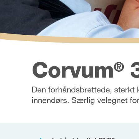
Corvum
3
®
Den forhåndsbrettede, sterkt kl
innendørs. Særlig velegnet for