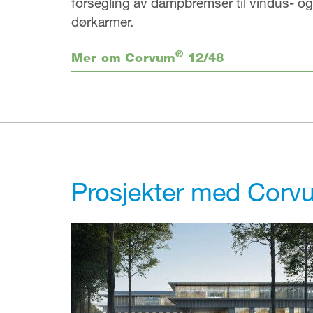
forsegling av dampbremser til vindus- og
dørkarmer.
®
Mer om Corvum
12/48
Prosjekter med Corv