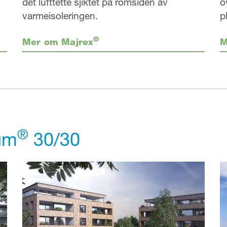
det lufttette sjiktet på romsiden av
o
varmeisoleringen.
p
®
M
Mer om Majrex
®
um
30/30