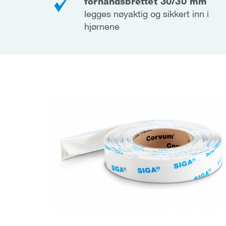
forhåndsbrettet 30/30 mm
legges nøyaktig og sikkert inn i
hjørnene