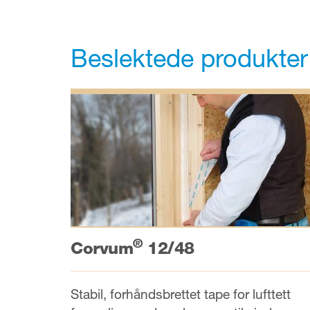
Beslektede produkter
®
Corvum
12/48
Stabil, forhåndsbrettet tape for lufttett