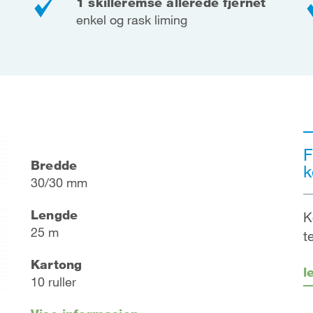
1 skilleremse allerede fjernet
enkel og rask liming
F
Bredde
k
30/30 mm
Lengde
K
25 m
t
Kartong
l
10 ruller