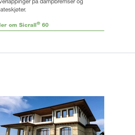
verlappinger på dampbremser og
lateskjøter.
®
er om Sicrall
60