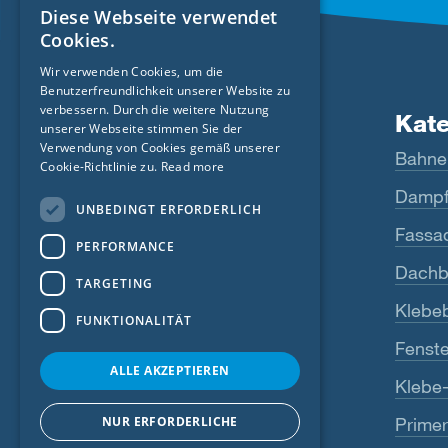
Diese Webseite verwendet
ENGLISH
Cookies.
GERMAN
Wir verwenden Cookies, um die
Benutzerfreundlichkeit unserer Website zu
FRENCH
verbessern. Durch die weitere Nutzung
Produkte
Kat
CZECH
unserer Webseite stimmen Sie der
Verwendung von Cookies gemäß unserer
Fentrim
Bahne
ITALIAN
Cookie-Richtlinie zu.
Read more
Majrex
Dampf
LATVIAN
UNBEDINGT ERFORDERLICH
LITHUANIAN
Majcoat
Fassa
PERFORMANCE
DUTCH
Wigluv
Dachb
TARGETING
POLISH
Sicrall
Klebe
FUNKTIONALITÄT
SWEDISH
Rissan
Fenste
NORWEGIAN
ALLE AKZEPTIEREN
Primur
Klebe
ESTONIAN
NUR ERFORDERLICHE
Primer
Alle anzeigen
SLOVAK