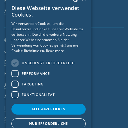
Fachhändler
Diese Webseite verwendet
ENGLISH
Ansprechpartner
Cookies.
GERMAN
Wir verwenden Cookies, um die
Benutzerfreundlichkeit unserer Website zu
FRENCH
verbessern. Durch die weitere Nutzung
CZECH
© SIGA 2026
unserer Webseite stimmen Sie der
Verwendung von Cookies gemäß unserer
Footer-Navigation
ITALIAN
Jobs
Cookie-Richtlinie zu.
Read more
LATVIAN
Datenschutz
UNBEDINGT ERFORDERLICH
LITHUANIAN
Kontakt
PERFORMANCE
DUTCH
TARGETING
AGB
POLISH
FUNKTIONALITÄT
AEB
SWEDISH
Impressum
NORWEGIAN
ALLE AKZEPTIEREN
ESTONIAN
SIGA-Meldesystem
NUR ERFORDERLICHE
SLOVAK