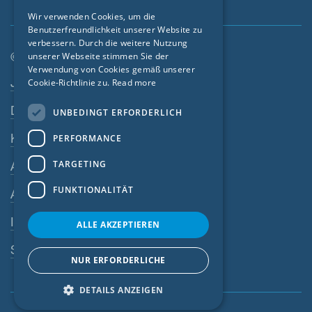
GERMAN
Wir verwenden Cookies, um die
Benutzerfreundlichkeit unserer Website zu
FRENCH
verbessern. Durch die weitere Nutzung
CZECH
© SIGA 2026
unserer Webseite stimmen Sie der
Verwendung von Cookies gemäß unserer
Footer-Navigation
ITALIAN
Jobs
Cookie-Richtlinie zu.
Read more
LATVIAN
Datenschutz
UNBEDINGT ERFORDERLICH
LITHUANIAN
Kontakt
PERFORMANCE
DUTCH
TARGETING
AGB
POLISH
FUNKTIONALITÄT
AEB
SWEDISH
Impressum
NORWEGIAN
ALLE AKZEPTIEREN
ESTONIAN
SIGA-Meldesystem
NUR ERFORDERLICHE
SLOVAK
DETAILS ANZEIGEN