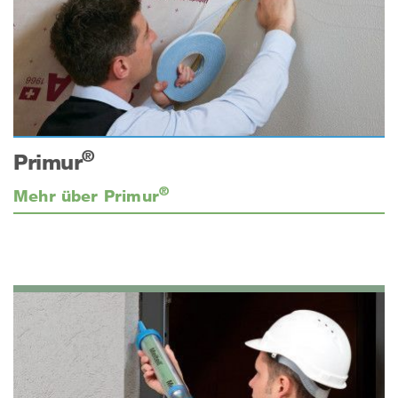
®
Primur
®
Mehr über Primur