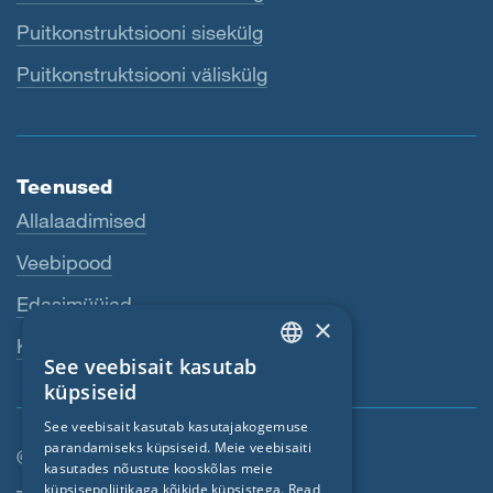
Puitkonstruktsiooni sisekülg
Puitkonstruktsiooni väliskülg
Teenused
Allalaadimised
Veebipood
Edasimüüjad
×
Kontaktisik
See veebisait kasutab
ENGLISH
küpsiseid
GERMAN
See veebisait kasutab kasutajakogemuse
parandamiseks küpsiseid. Meie veebisaiti
FRENCH
© SIGA 2026
kasutades nõustute kooskõlas meie
CZECH
küpsisepoliitikaga kõikide küpsistega.
Read