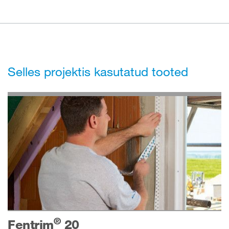
Selles projektis kasutatud tooted
®
Fentrim
20