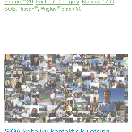
Fentrim
20
,
Fentrim
330 grey
,
Majvest
700
®
®
SOB
,
Rissan
,
Wigluv
black 60
SIGA kohaliku kontaktisiku otsing