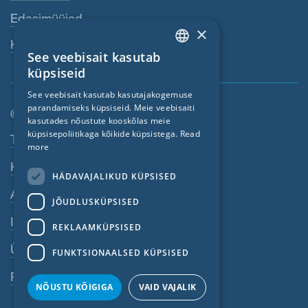
Edasimüüjad
×
Kontaktisik
See veebisait kasutab
ENGLISH
küpsiseid
GERMAN
See veebisait kasutab kasutajakogemuse
parandamiseks küpsiseid. Meie veebisaiti
FRENCH
© SIGA 2026
kasutades nõustute kooskõlas meie
CZECH
küpsisepoliitikaga kõikide küpsistega.
Read
Jaluse navigeerimisriba
Töökohad
more
ITALIAN
Kontakt
HÄDAVAJALIKUD KÜPSISED
LATVIAN
Andmekaitse põhimõtted
JÕUDLUSKÜPSISED
LITHUANIAN
Impressum
DUTCH
REKLAAMKÜPSISED
ÜKT
POLISH
FUNKTSIONAALSED KÜPSISED
SWEDISH
Rikkumistest teavitamine
NÕUSTU KÕIGIGA
VAID VAJALIK
NORWEGIAN