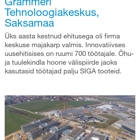
Grammeri
Tehnoloogiakeskus,
Saksamaa
Üks aasta kestnud ehitusega oli firma
keskuse majakarp valmis. Innovatiivses
uusehitisises on ruumi 700 töötajale. Õhu-
ja tuulekindla hoone välispiirde jaoks
kasutasid töötajad palju SIGA tooteid.