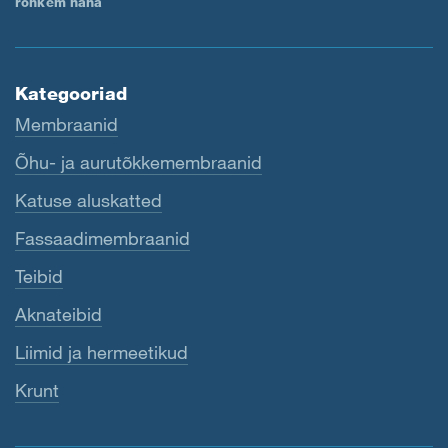
rohkem näha
Kategooriad
Membraanid
Õhu- ja aurutõkkemembraanid
Katuse aluskatted
Fassaadimembraanid
Teibid
Aknateibid
Liimid ja hermeetikud
Krunt