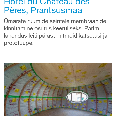
Hôtel du Château des
Pères, Prantsusmaa
Ümarate ruumide seintele membraanide
kinnitamine osutus keeruliseks. Parim
lahendus leiti pärast mitmeid katsetusi ja
prototüüpe.