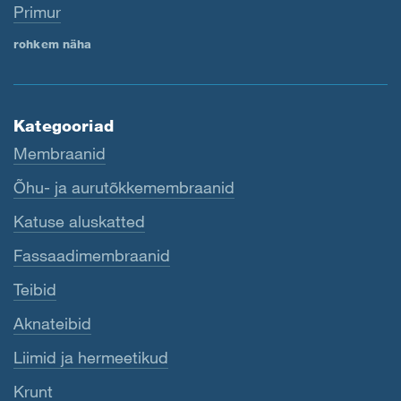
Primur
rohkem näha
Kategooriad
Membraanid
Õhu- ja aurutõkkemembraanid
Katuse aluskatted
Fassaadimembraanid
Teibid
Aknateibid
Liimid ja hermeetikud
Krunt