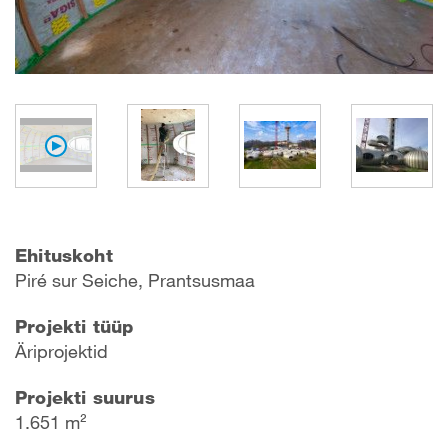
Ehituskoht
P
iré sur Seich
e, Prantsusmaa
Projekti tüüp
Äriprojektid
Projekti suurus
1.651 m²