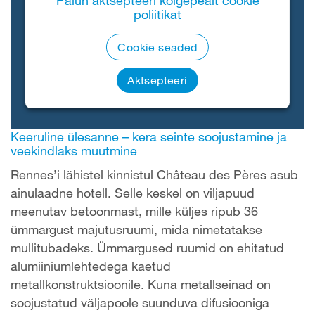
Palun aktsepteeri kõigepealt cookie
poliitikat
Cookie seaded
Aktsepteeri
Keeruline ülesanne – kera seinte soojustamine ja
veekindlaks muutmine
Rennes’i lähistel kinnistul Château des Pères asub
ainulaadne hotell. Selle keskel on viljapuud
meenutav betoonmast, mille küljes ripub 36
ümmargust majutusruumi, mida nimetatakse
mullitubadeks. Ümmargused ruumid on ehitatud
alumiiniumlehtedega kaetud
metallkonstruktsioonile. Kuna metallseinad on
soojustatud väljapoole suunduva difusiooniga