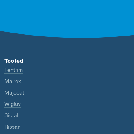
Tooted
Fentrim
Majrex
Majcoat
Wigluv
Sicrall
Rissan