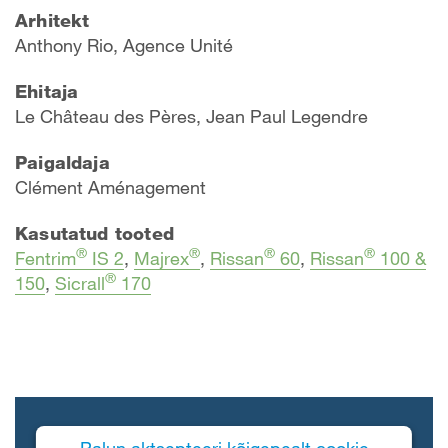
Arhitekt
Anthony Rio, Agence Unité
Ehitaja
Le Château des Pères, Jean Paul Legendre
Paigaldaja
Clément Aménagement
Kasutatud tooted
®
®
®
®
Fentrim
IS 2
,
Majrex
,
Rissan
60
,
Rissan
100 &
®
150
,
Sicrall
170