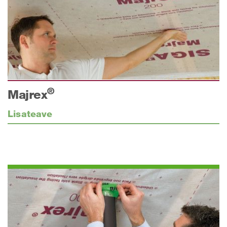
®
Majrex
Lisateave