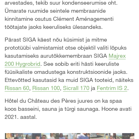
arvestades, tekib suur kondenseerumise oht.
Ümarate ruumide seintele membraanide
kinnitamine osutus Clément Aménagementi
töötajate jaoks keeruliseks ülesandeks.
Pärast SIGA käest nõu küsimist ja mitme
prototüübi valmistamist otse objektil valiti lõpuks
kasutamiseks aurutõkkemembraan SIGA
Majrex
200 Hygrobrid
. See sobib eriti hästi keeruliste
füüsikaliste omadustega konstruktsioonide jaoks.
Ettevõtted kasutasid ka muid SIGA tooteid, näiteks
Rissan 60
,
Rissan 100
,
Sicrall 170
ja
Fentrim IS 2
.
Hôtel du Château des Pères juures on ka spaa
koos basseini, sauna ja türgi saunaga. Hoone avati
2021. aastal.