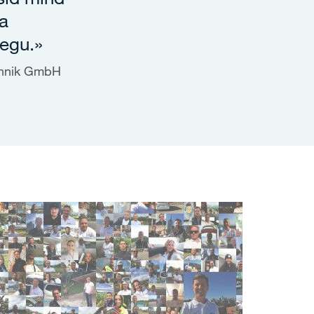
ga
aegu.»
echnik GmbH