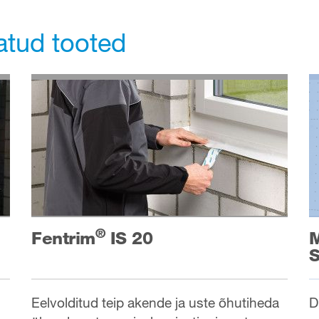
tatud tooted
®
M
Fentrim
IS 20
D
Eelvolditud teip akende ja uste õhutiheda