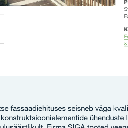
P
S
F
K
F
&
tse fassaadiehituses seisneb väga kvali
 konstruktsioonielementide ühenduste
kulusäästlikult. Firma SIGA tooted vee