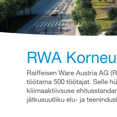
RWA Korneub
Raiffeisen Ware Austria AG (
töötama 500 töötajat. Selle h
kliimaaktiivsuse ehitusstandar
jätkusuutliku elu- ja teenindu