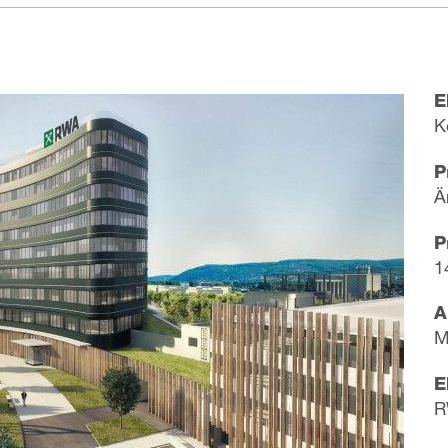
E
K
P
Ä
P
1
A
M
E
R