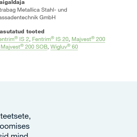
aigaldaja
trabag Metallica Stahl- und
assadentechnik GmbH
asutatud tooted
®
®
®
entrim
IS 2
,
Fentrim
IS 20
,
Majvest
200
®
®
 Majvest
200 SOB
,
Wigluv
60
teetsete,
 loomises
nsid mind