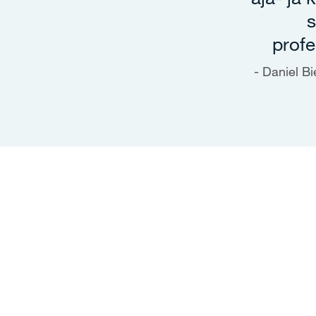
s
profe
Daniel B