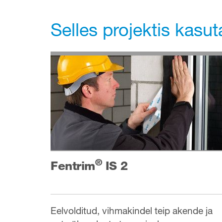
Selles projektis kasu
®
Fentrim
IS 2
Eelvolditud, vihmakindel teip akende ja