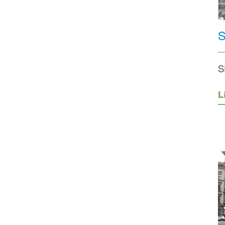
S
S
L