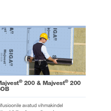
®
®
ajvest
200 & Majvest
200
SOB
ifusioonile avatud vihmakindel