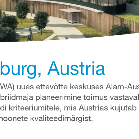
urg, Austria
RWA) uues ettevõtte keskuses Alam-Au
übriidmaja planeerimine toimus vastaval
di kriteeriumitele, mis Austrias kujutab
shoonete kvaliteedimärgist.