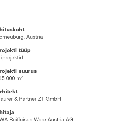
hituskoht
orneuburg, Austria
rojekti tüüp
riprojektid
rojekti suurus
45 000 m²
rhitekt
aurer & Partner ZT GmbH
hitaja
WA Raiffeisen Ware Austria AG