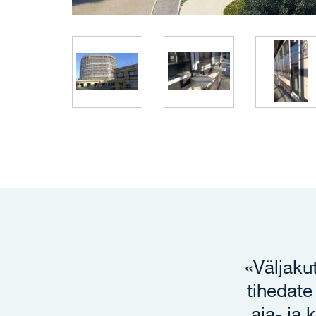
«Väljaku
tihedate
aja- ja 