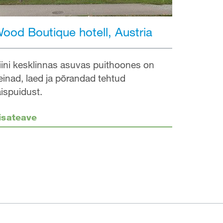
ood Boutique hotell, Austria
iini kesklinnas asuvas puithoones on
einad, laed ja põrandad tehtud
äispuidust.
isateave