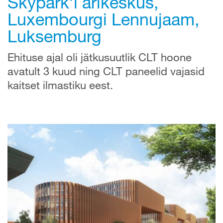
Skypark’i ärikeskus,
Luxembourgi Lennujaam,
Luksemburg
Ehituse ajal oli jätkusuutlik CLT hoone
avatult 3 kuud ning CLT paneelid vajasid
kaitset ilmastiku eest.