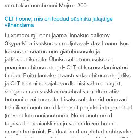
aurutõkkemembraani Majrex 200.
CLT hoone, mis on loodud süsiniku jalajälge
vähendama
Luxembourgi lennujaama linnakus paiknev
Skypark’i ärikeskus on muljetaval- dav hoone, kus
fookus on seatud energiatõhususele ja
jätkusuutlikusele. Üheks selle tunnuseks on
peamine ehitusmaterjal- CLT ehk cross-laminated
timber. Puitu loetakse taastuvaks ehitusmaterjaliks
ja CLT tootmine vajab võrdlemisi vähe energiat,
seega on see keskkonnasõbralikum alternatiiv
betoonile või terasele. Lisaks sellele olid erinevad
tehnilised süsteemid koheselt projekti integreeritud
(nt ventilatsioonisüsteem). Need süsteemid
tagavad hea sisekliima ja vähendavad hoone
energiatarbimist. Puidust laed on jäetud nähtavaks,