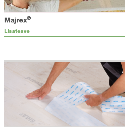
®
Majrex
Lisateave