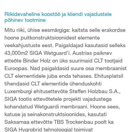
Riikidevaheline koostöö ja kliendi vajadustele
põhinev tootmine
Mitu riiki, ühise eesmärgiga: kaitsta selle erakordse
hoone puitkonstruktsioonidest elemente
veekahjustuste eest. Paigaldajad kasutasid selleks
43,000m2 SIGA Wetguard’i. Austrias paiknev
etteõte Binder Holz on üks suurimaid CLT tootjaid
Euroopas. Nad paigaldasid suure osa membraanist
CLT elementidele juba enda tehases. Ehitusplatsil
tihendasid CLT elementide ühenduskohti
Luxemburgi ehitusettevõte Steffen Holzbau S.A.,
SIGA tootis ettevõtetele projekti vajadustega
kohandatud Wetguardi membraani. Hoone sees,
katuse ja seinakonstruktsioonides, kasutati
Saksamaa ettevõtte TBS Trockenbau poolt ka
SIGA Hygrobrid tehnoloogial toimivat