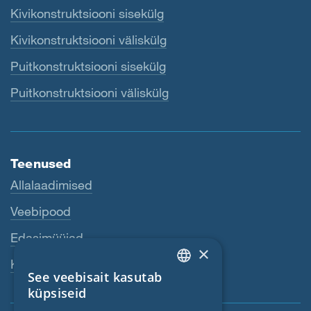
Kivikonstruktsiooni sisekülg
Kivikonstruktsiooni väliskülg
Puitkonstruktsiooni sisekülg
Puitkonstruktsiooni väliskülg
Teenused
Allalaadimised
Veebipood
Edasimüüjad
×
Kontaktisik
See veebisait kasutab
ENGLISH
küpsiseid
GERMAN