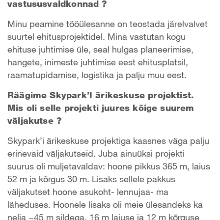
vastususvaldkonnad ?
Minu peamine tööülesanne on teostada järelvalvet
suurtel ehitusprojektidel. Mina vastutan kogu
ehituse juhtimise üle, seal hulgas planeerimise,
hangete, inimeste juhtimise eest ehitusplatsil,
raamatupidamise, logistika ja palju muu eest.
Räägime Skypark’I ärikeskuse projektist.
Mis oli selle projekti juures kõige suurem
väljakutse ?
Skypark’i ärikeskuse projektiga kaasnes väga palju
erinevaid väljakutseid. Juba ainuüksi projekti
suurus oli muljetavaldav: hoone pikkus 365 m, laius
52 m ja kõrgus 30 m. Lisaks sellele pakkus
väljakutset hoone asukoht- lennujaa- ma
läheduses. Hoonele lisaks oli meie ülesandeks ka
nelja ~45 m sildega, 16 m laiuse ja 12 m kõrguse