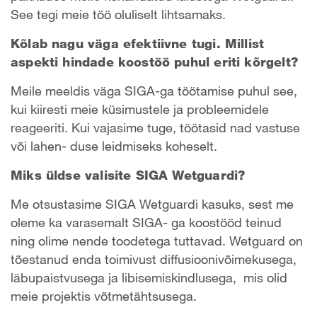
See tegi meie töö oluliselt lihtsamaks.
Kõlab nagu väga efektiivne tugi. Millist
aspekti hindade koostöö puhul eriti kõrgelt?
Meile meeldis väga SIGA-ga töötamise puhul see,
kui kiiresti meie küsimustele ja probleemidele
reageeriti. Kui vajasime tuge, töötasid nad vastuse
või lahen- duse leidmiseks koheselt.
Miks üldse valisite SIGA Wetguardi?
Me otsustasime SIGA Wetguardi kasuks, sest me
oleme ka varasemalt SIGA- ga koostööd teinud
ning olime nende toodetega tuttavad. Wetguard on
tõestanud enda toimivust diffusioonivõimekusega,
läbupaistvusega ja libisemiskindlusega, mis olid
meie projektis võtmetähtsusega.