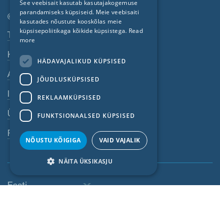
See veebisait kasutab kasutajakogemuse
parandamiseks küpsiseid. Meie veebisaiti
FRENCH
© SIGA 2026
kasutades nõustute kooskõlas meie
CZECH
küpsisepoliitikaga kõikide küpsistega.
Read
Jaluse navigeerimisriba
Töökohad
more
ITALIAN
Kontakt
HÄDAVAJALIKUD KÜPSISED
LATVIAN
Andmekaitse põhimõtted
JÕUDLUSKÜPSISED
LITHUANIAN
Impressum
DUTCH
REKLAAMKÜPSISED
ÜKT
POLISH
FUNKTSIONAALSED KÜPSISED
SWEDISH
Rikkumistest teavitamine
NÕUSTU KÕIGIGA
VAID VAJALIK
NORWEGIAN
NÄITA ÜKSIKASJU
ESTONIAN
SLOVAK
Eesti