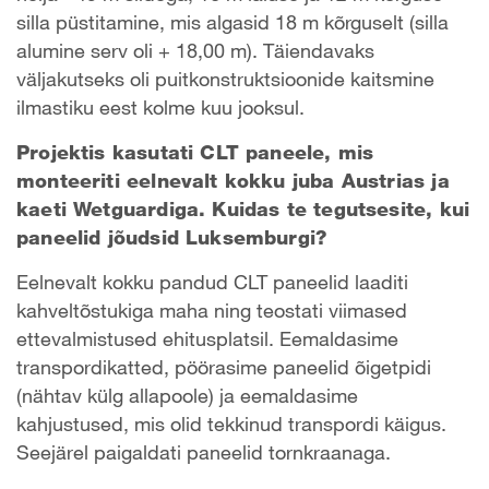
silla püstitamine, mis algasid 18 m kõrguselt (silla
alumine serv oli + 18,00 m). Täiendavaks
väljakutseks oli puitkonstruktsioonide kaitsmine
ilmastiku eest kolme kuu jooksul.
Projektis kasutati CLT paneele, mis
monteeriti eelnevalt kokku juba Austrias ja
kaeti Wetguardiga. Kuidas te tegutsesite, kui
paneelid jõudsid Luksemburgi?
Eelnevalt kokku pandud CLT paneelid laaditi
kahveltõstukiga maha ning teostati viimased
ettevalmistused ehitusplatsil. Eemaldasime
transpordikatted, pöörasime paneelid õigetpidi
(nähtav külg allapoole) ja eemaldasime
kahjustused, mis olid tekkinud transpordi käigus.
Seejärel paigaldati paneelid tornkraanaga.