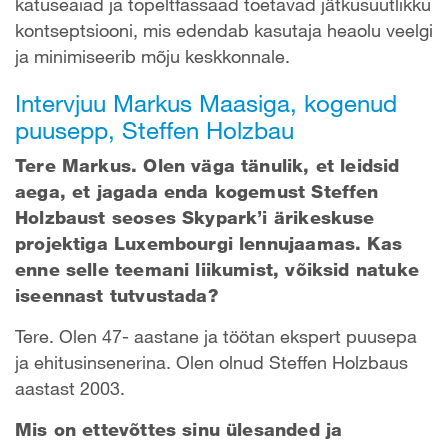
katuseaiad ja topeltfassaad toetavad jätkusuutlikku
kontseptsiooni, mis edendab kasutaja heaolu veelgi
ja minimiseerib mõju keskkonnale.
Intervjuu Markus Maasiga, kogenud
puusepp, Steffen Holzbau
Tere Markus. Olen väga tänulik, et leidsid
aega, et jagada enda kogemust Steffen
Holzbaust seoses Skypark’i ärikeskuse
projektiga Luxembourgi lennujaamas. Kas
enne selle teemani liikumist, võiksid natuke
iseennast tutvustada?
Tere. Olen 47- aastane ja töötan ekspert puusepa
ja ehitusinsenerina. Olen olnud Steffen Holzbaus
aastast 2003.
Mis on ettevõttes sinu ülesanded ja