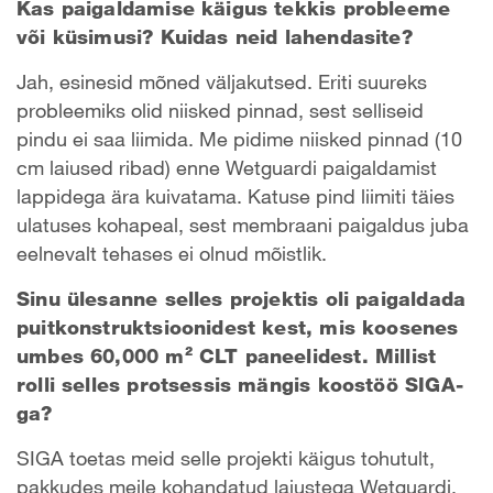
Kas paigaldamise käigus tekkis probleeme
või küsimusi? Kuidas neid lahendasite?
Jah, esinesid mõned väljakutsed. Eriti suureks
probleemiks olid niisked pinnad, sest selliseid
pindu ei saa liimida. Me pidime niisked pinnad (10
cm laiused ribad) enne Wetguardi paigaldamist
lappidega ära kuivatama. Katuse pind liimiti täies
ulatuses kohapeal, sest membraani paigaldus juba
eelnevalt tehases ei olnud mõistlik.
Sinu ülesanne selles projektis oli paigaldada
puitkonstruktsioonidest kest, mis koosenes
umbes 60,000 m² CLT paneelidest. Millist
rolli selles protsessis mängis koostöö SIGA-
ga?
SIGA toetas meid selle projekti käigus tohutult,
pakkudes meile kohandatud laiustega Wetguardi.