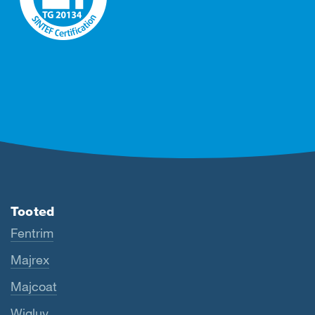
Tooted
Fentrim
Majrex
Majcoat
Wigluv