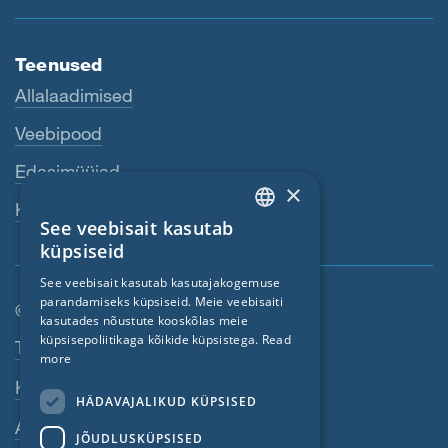
Teenused
Allalaadimised
Veebipood
Edasimüüjad
×
Kontaktisik
See veebisait kasutab
ENGLISH
küpsiseid
GERMAN
See veebisait kasutab kasutajakogemuse
parandamiseks küpsiseid. Meie veebisaiti
FRENCH
© SIGA 2026
kasutades nõustute kooskõlas meie
CZECH
küpsisepoliitikaga kõikide küpsistega.
Read
Jaluse navigeerimisriba
Töökohad
more
ITALIAN
Kontakt
HÄDAVAJALIKUD KÜPSISED
LATVIAN
Andmekaitse põhimõtted
JÕUDLUSKÜPSISED
LITHUANIAN