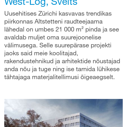
West-Log, Šveits
Uusehitises Zürichi kasvavas trendikas
piirkonnas Altstetteni raudteejaama
lähedal on umbes 21 000 m² pinda ja see
avaldab muljet oma suurejoonelise
välimusega. Selle suurepärase projekti
jaoks said meie koolitajad,
rakendustehnikud ja arhitektide nõustajad
anda nõu ja tuge ning ise tarnida lühikese
tähtajaga materjalitellimusi õigeaegselt.