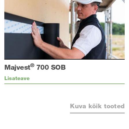
®
Majvest
700 SOB
Lisateave
Kuva kõik tooted