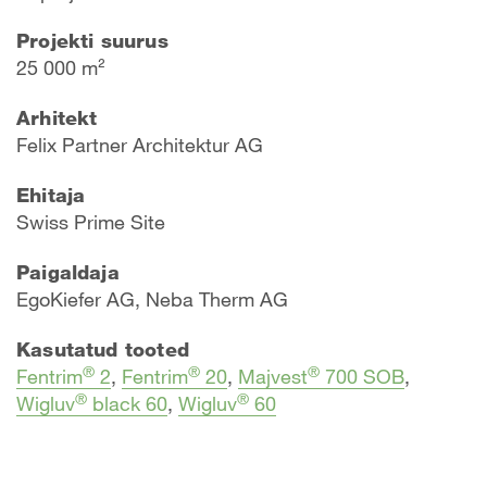
Projekti suurus
25 000 m²
Arhitekt
Felix Partner Architektur AG
Ehitaja
Swiss Prime Site
Paigaldaja
EgoKiefer AG, Neba Therm AG
Kasutatud tooted
®
®
®
Fentrim
2
,
Fentrim
20
,
Majvest
700 SOB
,
®
®
Wigluv
black 60
,
Wigluv
60