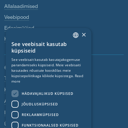
Allalaadimised
Veebipood
Edasimüüjad
×
Kontaktisik
See veebisait kasutab
ENGLISH
küpsiseid
GERMAN
See veebisait kasutab kasutajakogemuse
parandamiseks küpsiseid. Meie veebisaiti
FRENCH
© SIGA 2026
kasutades nõustute kooskõlas meie
CZECH
küpsisepoliitikaga kõikide küpsistega.
Read
Jaluse navigeerimisriba
Töökohad
more
ITALIAN
Kontakt
HÄDAVAJALIKUD KÜPSISED
LATVIAN
Andmekaitse põhimõtted
JÕUDLUSKÜPSISED
LITHUANIAN
Impressum
DUTCH
REKLAAMKÜPSISED
ÜKT
POLISH
FUNKTSIONAALSED KÜPSISED