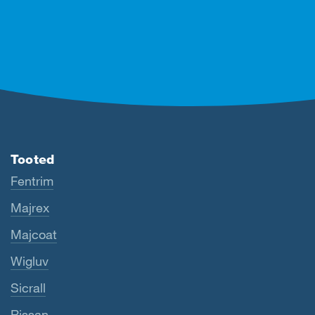
Tooted
Fentrim
Majrex
Majcoat
Wigluv
Sicrall
Rissan