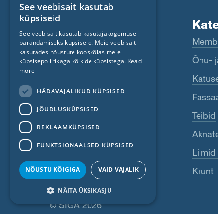
See veebisait kasutab
ENGLISH
küpsiseid
Tooted
Kat
GERMAN
See veebisait kasutab kasutajakogemuse
Fentrim
Membr
parandamiseks küpsiseid. Meie veebisaiti
FRENCH
kasutades nõustute kooskõlas meie
Majrex
Õhu- 
CZECH
küpsisepoliitikaga kõikide küpsistega.
Read
more
ITALIAN
Majcoat
Katuse
HÄDAVAJALIKUD KÜPSISED
LATVIAN
Wigluv
Fassa
JÕUDLUSKÜPSISED
LITHUANIAN
Sicrall
Teibid
DUTCH
REKLAAMKÜPSISED
Rissan
Aknate
POLISH
FUNKTSIONAALSED KÜPSISED
Primur
Liimid
SWEDISH
NÕUSTU KÕIGIGA
VAID VAJALIK
Krunt
rohkem näha
NORWEGIAN
NÄITA ÜKSIKASJU
ESTONIAN
© SIGA 2026
Jaluse navigeerimisriba
SLOVAK