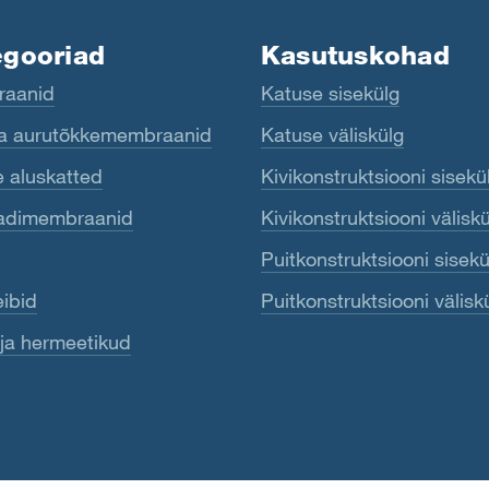
egooriad
Kasutuskohad
aanid
Katuse sisekülg
ja aurutõkkemembraanid
Katuse väliskülg
 aluskatted
Kivikonstruktsiooni sisekü
adimembraanid
Kivikonstruktsiooni välisk
Puitkonstruktsiooni sisekü
ibid
Puitkonstruktsiooni välisk
 ja hermeetikud