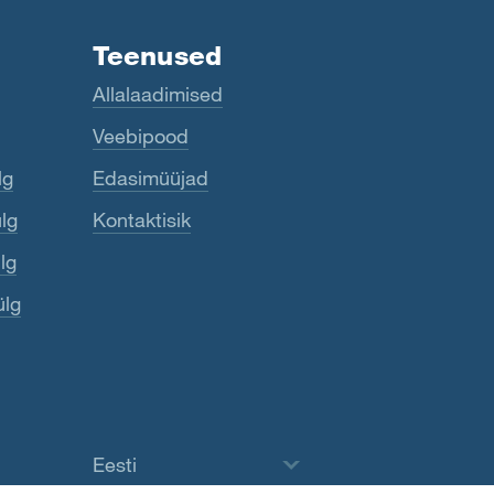
Teenused
Allalaadimised
Veebipood
lg
Edasimüüjad
ülg
Kontaktisik
lg
ülg
Eesti