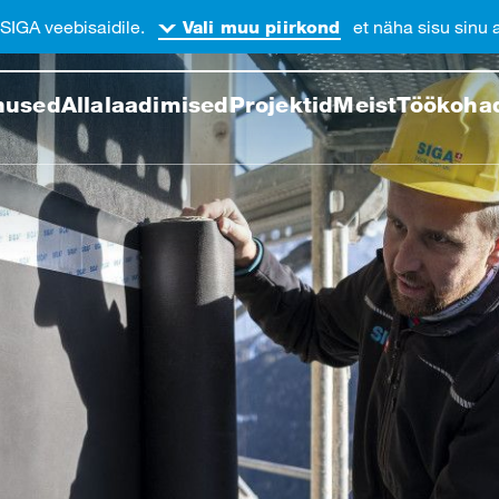
 SIGA veebisaidile.
, et näha sisu sinu
Vali muu piirkond
llel veebilehel
nused
Allalaadimised
Projektid
Meist
Töökoha