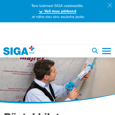
Tere tulemast SIGA veebisaidile.
Vali muu piirkond
, et näha sisu sinu asukoha jaoks.
tsi sellel veebilehel
Otsingu ü
Põhin