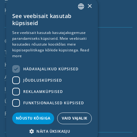
×
Kontaktisik
See veebisait kasutab
ENGLISH
küpsiseid
GERMAN
See veebisait kasutab kasutajakogemuse
parandamiseks küpsiseid. Meie veebisaiti
FRENCH
© SIGA 2026
kasutades nõustute kooskõlas meie
CZECH
küpsisepoliitikaga kõikide küpsistega.
Read
Jaluse navigeerimisriba
Töökohad
more
ITALIAN
Kontakt
HÄDAVAJALIKUD KÜPSISED
LATVIAN
Andmekaitse põhimõtted
JÕUDLUSKÜPSISED
LITHUANIAN
Impressum
DUTCH
REKLAAMKÜPSISED
ÜKT
POLISH
FUNKTSIONAALSED KÜPSISED
SWEDISH
Rikkumistest teavitamine
NÕUSTU KÕIGIGA
VAID VAJALIK
NORWEGIAN
NÄITA ÜKSIKASJU
ESTONIAN