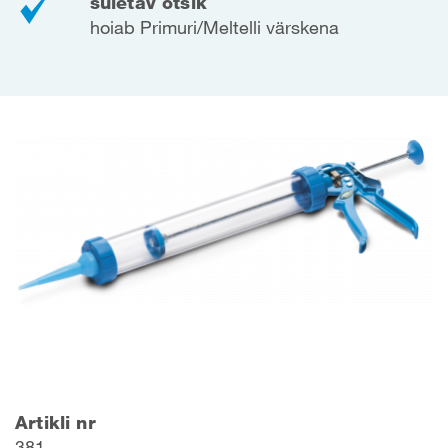
suletav otsik
hoiab Primuri/Meltelli värskena
Artikli nr
381