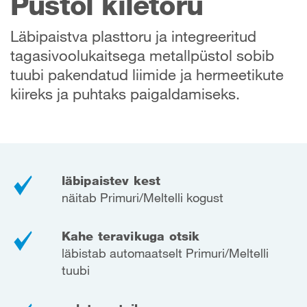
Püstol kiletoru
Läbipaistva plasttoru ja integreeritud
tagasivoolukaitsega metallpüstol sobib
tuubi pakendatud liimide ja hermeetikute
kiireks ja puhtaks paigaldamiseks.
läbipaistev kest
näitab Primuri/Meltelli kogust
Kahe teravikuga otsik
läbistab automaatselt Primuri/Meltelli
tuubi