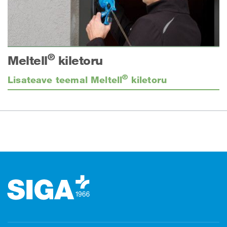
®
Meltell
kiletoru
®
Lisateave teemal Meltell
kiletoru
Jalus