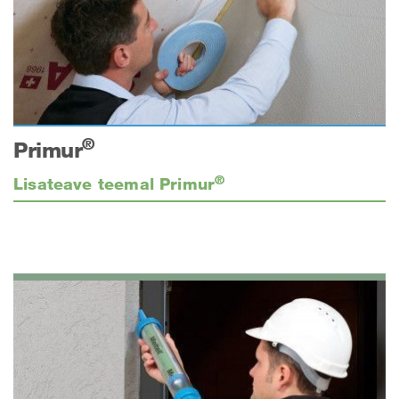
®
Primur
®
Lisateave teemal Primur