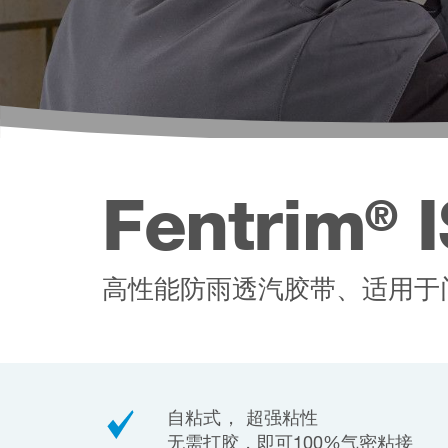
Fentrim
I
®
高性能防雨透汽胶带、适用于
自粘式， 超强粘性
无需打胶，即可100%气密粘接