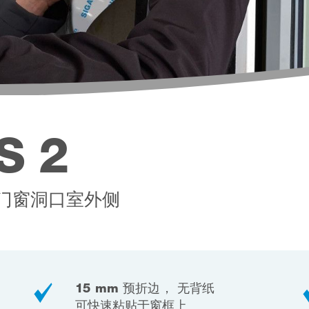
S 2
门窗洞口室外侧
15 mm 预折边， 无背纸
可快速粘贴于窗框上