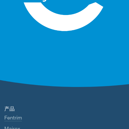
产品
Fentrim
Majrex