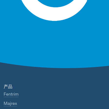
产品
Fentrim
Majrex