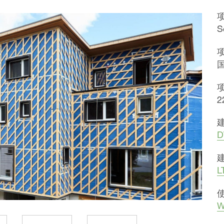
S
2
D
L
W