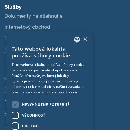
Služby
Dokumenty na stiahnutie
Internetový obchod
×
Predajcovia
Táto webová lokalita
Kontaktná osoba
ENGLISH
používa súbory cookie.
GERMAN
Táto webová lokalita používa súbory cookie
na zlepšenie používateľskej skúsenosti.
FRENCH
Používaním našej webovej lokality
© SIGA 2026
CZECH
vyjadrujete súhlas s používaním všetkých
súborov cookie v súlade s našimi zásadami
Navigácia päty stránky
Pracovné miesta
ITALIAN
používania súborov cookie.
Read more
Kontakt
LATVIAN
NEVYHNUTNE POTREBNÉ
LITHUANIAN
Ochrana osobných údajov
VÝKONNOSŤ
DUTCH
Tiráž
CIELENIE
POLISH