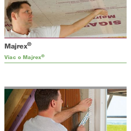
®
Majrex
®
Viac o Majrex