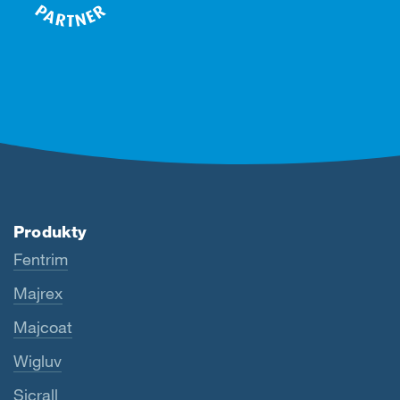
Produkty
Fentrim
Majrex
Majcoat
Wigluv
Sicrall