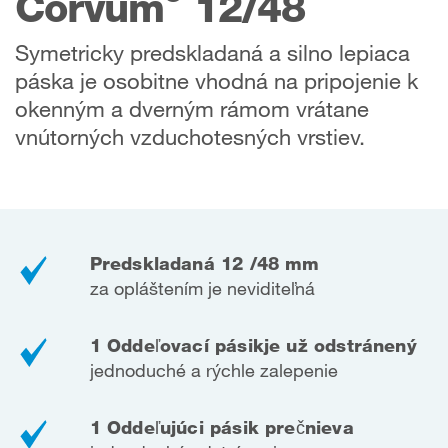
Corvum
12/48
Symetricky predskladaná a silno lepiaca
páska je osobitne vhodná na pripojenie k
okenným a dverným rámom vrátane
vnútorných vzduchotesných vrstiev.
Predskladaná 12 /48 mm
za opláštením je neviditeľná
1 Oddeľovací pásik
je už odstránený
jednoduché a rýchle zalepenie
1 Oddeľujúci pásik prečnieva