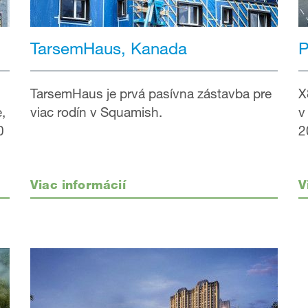
TarsemHaus, Kanada
P
TarsemHaus je prvá pasívna zástavba pre
X
viac rodín v Squamish.
,
v
0
2
Viac informácií
V