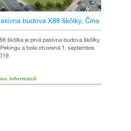
asívna budova X88 škôlky, Čína
88 škôlka je prvá pasívna budova škôlky
 Pekingu a bola otvorená 1. septembra
019.
iac informácií