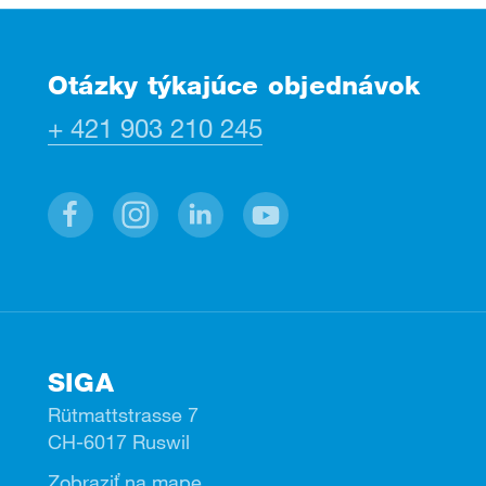
Otázky týkajúce objednávok
+ 421 903 210 245
Facebook
Instagram
Linkedin
Youtube
SIGA
Rütmattstrasse 7
CH-6017 Ruswil
Zobraziť na mape