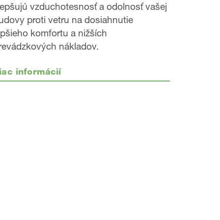
lepšujú vzduchotesnosť a odolnosť vašej
udovy proti vetru na dosiahnutie
epšieho komfortu a nižších
revádzkových nákladov.
iac informácií