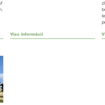
ť
z
m.
b
l
p
Viac informácií
V