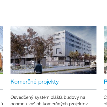
Komerčné projekty
P
Osvedčený systém plášťa budovy na
C
nú
ochranu vašich komerčných projektov.
o