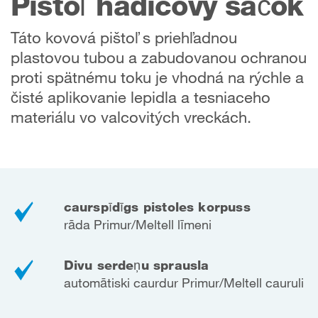
Pištoľ hadicový sáčok
Táto kovová pištoľ s priehľadnou
plastovou tubou a zabudovanou ochranou
proti spätnému toku je vhodná na rýchle a
čisté aplikovanie lepidla a tesniaceho
materiálu vo valcovitých vreckách.
caurspīdīgs pistoles korpuss
rāda Primur/Meltell līmeni
Divu serdeņu sprausla
automātiski caurdur Primur/Meltell cauruli