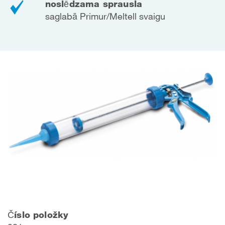
noslēdzama sprausla
saglabā Primur/Meltell svaigu
Číslo položky