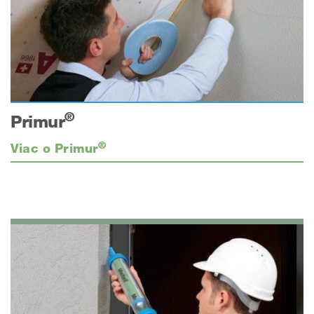
®
Primur
®
Viac o Primur