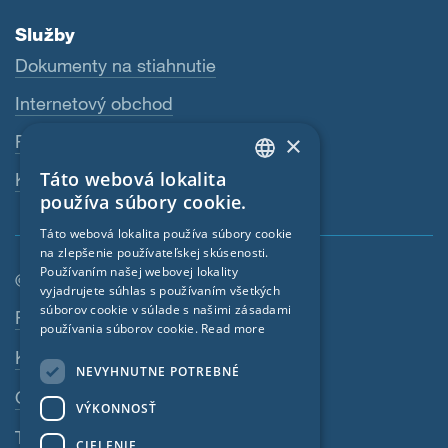
Služby
Dokumenty na stiahnutie
Internetový obchod
×
Predajcovia
Táto webová lokalita
Kontaktná osoba
ENGLISH
používa súbory cookie.
GERMAN
Táto webová lokalita používa súbory cookie
na zlepšenie používateľskej skúsenosti.
FRENCH
Používaním našej webovej lokality
© SIGA 2026
CZECH
vyjadrujete súhlas s používaním všetkých
súborov cookie v súlade s našimi zásadami
Navigácia päty stránky
Pracovné miesta
ITALIAN
používania súborov cookie.
Read more
Kontakt
LATVIAN
NEVYHNUTNE POTREBNÉ
LITHUANIAN
Ochrana osobných údajov
VÝKONNOSŤ
DUTCH
Tiráž
CIELENIE