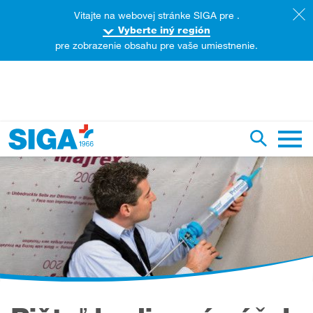
Vitajte na webovej stránke SIGA pre .
Vyberte iný región
pre zobrazenie obsahu pre vaše umiestnenie.
rehľadávanie tejto webovej stránky
Prepnúť 
Hlavn