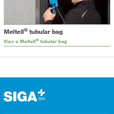
®
Meltell
tubular bag
®
Viac o Meltell
tubular bag
Päta stránky (Fusszeile)