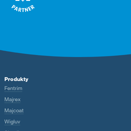
Produkty
Fentrim
Majrex
Majcoat
Wigluv