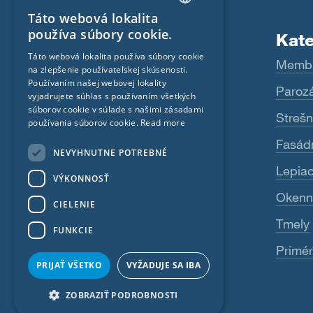
Táto webová lokalita
ENGLISH
používa súbory cookie.
Produkty
Kate
GERMAN
Táto webová lokalita používa súbory cookie
Fentrim
Memb
na zlepšenie používateľskej skúsenosti.
FRENCH
Používaním našej webovej lokality
Majrex
Paroz
CZECH
vyjadrujete súhlas s používaním všetkých
súborov cookie v súlade s našimi zásadami
Majcoat
Streš
ITALIAN
používania súborov cookie.
Read more
LATVIAN
Wigluv
Fasád
NEVYHNUTNE POTREBNÉ
LITHUANIAN
Sicrall
Lepia
VÝKONNOSŤ
DUTCH
Rissan
Okenn
CIELENIE
POLISH
Primur
Tmely
FUNKCIE
SWEDISH
Primér
See more
NORWEGIAN
PRIJAŤ VŠETKO
VYŽADUJE SA IBA
ESTONIAN
ZOBRAZIŤ PODROBNOSTI
SLOVAK