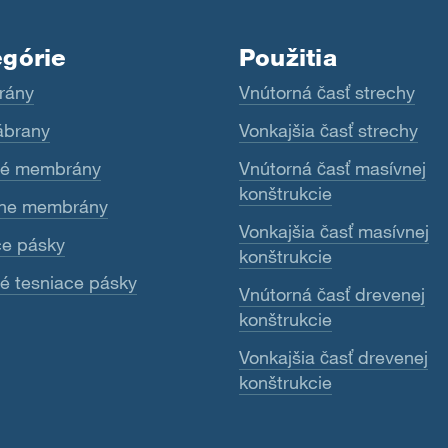
górie
Použitia
rány
Vnútorná časť strechy
ábrany
Vonkajšia časť strechy
né membrány
Vnútorná časť masívnej
konštrukcie
ne membrány
Vonkajšia časť masívnej
ce pásky
konštrukcie
é tesniace pásky
Vnútorná časť drevenej
konštrukcie
Vonkajšia časť drevenej
konštrukcie