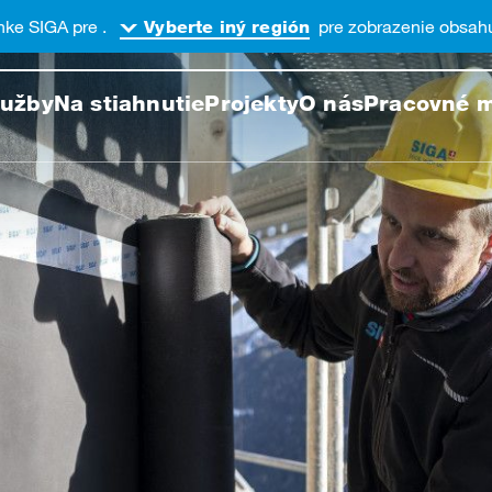
nke SIGA pre .
pre zobrazenie obsahu
Vyberte iný región
dávanie tejto webovej stránk
lužby
Na stiahnutie
Projekty
O nás
Pracovné m