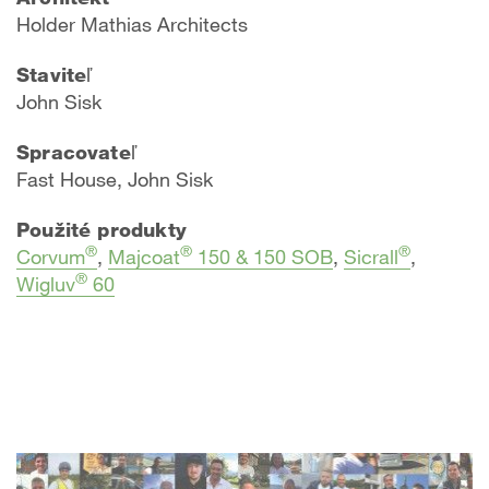
​Holder Mathias Architects
Staviteľ
John Sisk
Spracovateľ
Fast House, John Sisk
Použité produkty
®
®
®
Corvum
,
Majcoat
150 & 150 SOB
,
Sicrall
,
®
Wigluv
60