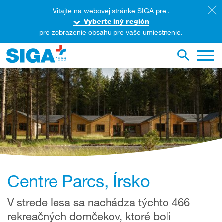
Vitajte na webovej stránke SIGA pre .
Vyberte iný región
pre zobrazenie obsahu pre vaše umiestnenie.
rehľadávanie tejto webovej stránky
Prepnúť 
Hlavn
Centre Parcs, Írsko
V strede lesa sa nachádza týchto 466
rekreačných domčekov, ktoré boli