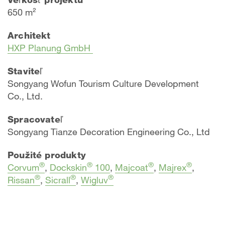
650 m²
Architekt
HXP Planung GmbH
Staviteľ
Songyang Wofun Tourism Culture Development
Co., Ltd.
Spracovateľ
Songyang Tianze Decoration Engineering Co., Ltd
Použité produkty
®
®
®
®
Corvum
,
Dockskin
100
,
Majcoat
,
Majrex
,
®
®
®
Rissan
,
Sicrall
,
Wigluv