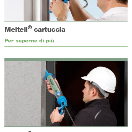
®
Meltell
cartuccia
Per saperne di più