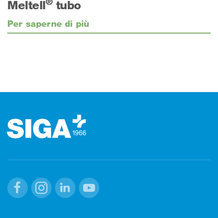
®
Meltell
tubo
Per saperne di più
Footer (pie' di pagina)
Facebook
Instagram
Linkedin
Youtube