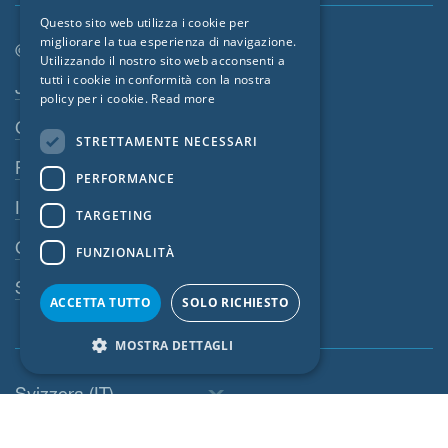
GERMAN
Questo sito web utilizza i cookie per
migliorare la tua esperienza di navigazione.
FRENCH
© SIGA 2026
Utilizzando il nostro sito web acconsenti a
CZECH
tutti i cookie in conformità con la nostra
Area di navigazione footer
Jobs
policy per i cookie.
Read more
ITALIAN
Contatto
STRETTAMENTE NECESSARI
LATVIAN
Privacy policy
PERFORMANCE
LITHUANIAN
Impressum
DUTCH
TARGETING
CGV
POLISH
FUNZIONALITÀ
SWEDISH
Sistema di denuncia
ACCETTA TUTTO
SOLO RICHIESTO
NORWEGIAN
MOSTRA DETTAGLI
ESTONIAN
SLOVAK
Svizzera (IT)