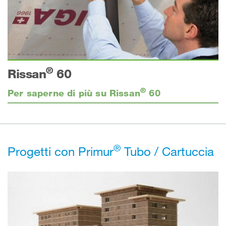
®
Rissan
60
®
Per saperne di più su Rissan
60
®
Progetti con Primur
Tubo / Cartuccia