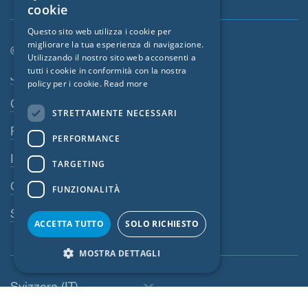
cookie
GERMAN
Questo sito web utilizza i cookie per
migliorare la tua esperienza di navigazione.
FRENCH
© SIGA 2026
Utilizzando il nostro sito web acconsenti a
CZECH
tutti i cookie in conformità con la nostra
Area di navigazione footer
Jobs
policy per i cookie.
Read more
ITALIAN
Contatto
STRETTAMENTE NECESSARI
LATVIAN
Privacy policy
PERFORMANCE
LITHUANIAN
Impressum
DUTCH
TARGETING
CGV
POLISH
FUNZIONALITÀ
SWEDISH
Sistema di denuncia
ACCETTA TUTTO
SOLO RICHIESTO
NORWEGIAN
MOSTRA DETTAGLI
ESTONIAN
SLOVAK
Svizzera (IT)