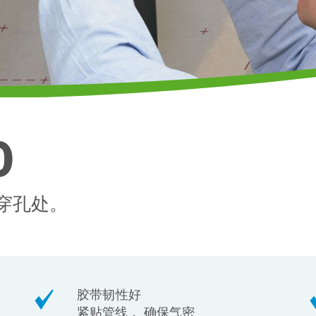
0
穿孔处。
胶带韧性好
紧贴管线， 确保气密