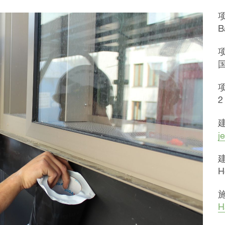
B
2
j
H
H