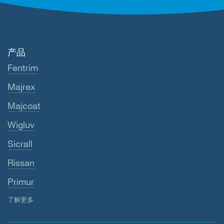
产品
Fentrim
Majrex
Majcoat
Wigluv
Sicrall
Rissan
Primur
了解更多