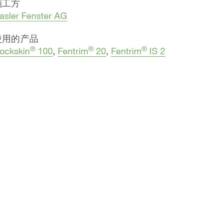
施工方
asler Fenster AG
使用的产品
®
®
®
ockskin
100
,
Fentrim
20
,
Fentrim
IS 2