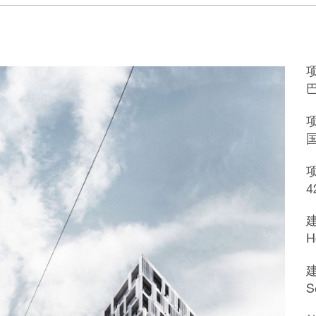
4
H
S