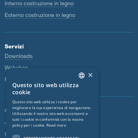
Interno costruzione in legno
Esterno costruzione in legno
Servizi
Downloads
Webshop
×
Persona di riferimento
Questo sito web utilizza
ENGLISH
cookie
GERMAN
Questo sito web utilizza i cookie per
migliorare la tua esperienza di navigazione.
FRENCH
© SIGA 2026
Utilizzando il nostro sito web acconsenti a
CZECH
tutti i cookie in conformità con la nostra
Area di navigazione footer
Jobs
policy per i cookie.
Read more
ITALIAN
Contatto