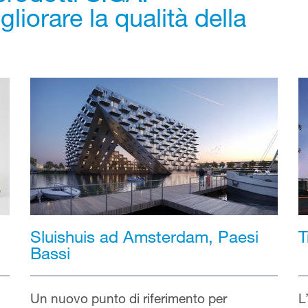
gliorare la qualità della
Sluishuis ad Amsterdam, Paesi
T
Bassi
Un nuovo punto di riferimento per
L