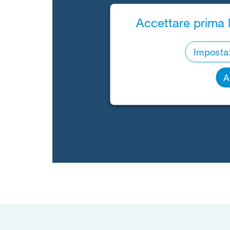
Accettare prima l
Impostaz
A