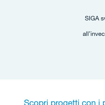
SIGA sv
all’inve
Scopri progetti con i 