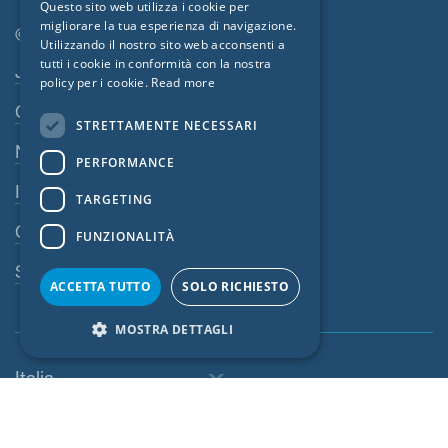
Questo sito web utilizza i cookie per
migliorare la tua esperienza di navigazione.
FRENCH
© SIGA 2026
Utilizzando il nostro sito web acconsenti a
CZECH
tutti i cookie in conformità con la nostra
Area di navigazione footer
Jobs
policy per i cookie.
Read more
ITALIAN
Contatto
STRETTAMENTE NECESSARI
LATVIAN
Norme sulla privacy
PERFORMANCE
LITHUANIAN
Impressum
DUTCH
TARGETING
CGV
POLISH
FUNZIONALITÀ
SWEDISH
Sistema di denuncia
ACCETTA TUTTO
SOLO RICHIESTO
NORWEGIAN
MOSTRA DETTAGLI
ESTONIAN
SLOVAK
Italia