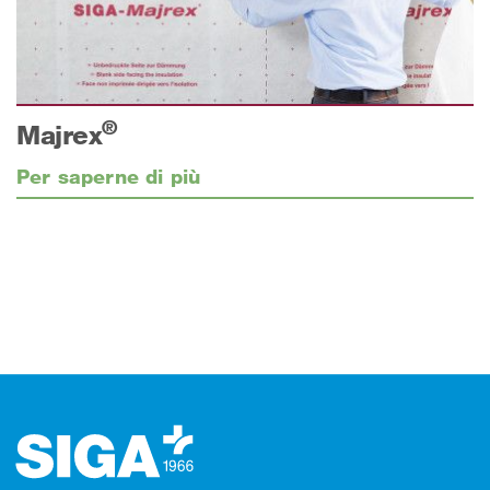
®
Majrex
Per saperne di più
Footer (pie' di pagina)