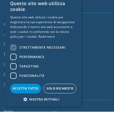
Questo sito web utilizza
ENGLISH
cookie
GERMAN
Questo sito web utilizza i cookie per
migliorare la tua esperienza di navigazione.
FRENCH
© SIGA 2026
Utilizzando il nostro sito web acconsenti a
CZECH
tutti i cookie in conformità con la nostra
Area di navigazione footer
Jobs
policy per i cookie.
Read more
ITALIAN
Contatto
STRETTAMENTE NECESSARI
LATVIAN
Norme sulla privacy
PERFORMANCE
LITHUANIAN
Impressum
DUTCH
TARGETING
CGV
POLISH
FUNZIONALITÀ
SWEDISH
Sistema di denuncia
ACCETTA TUTTO
SOLO RICHIESTO
NORWEGIAN
MOSTRA DETTAGLI
ESTONIAN
SLOVAK
Italia