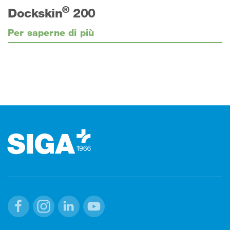
®
Dockskin
200
Per saperne di più
Footer (pie' di pagina)
Facebook
Instagram
Linkedin
Youtube