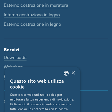
Esterno costruzione in muratura
Interno costruzione in legno
Esterno costruzione in legno
Servizi
Downloads
Webshop
×
Persona di riferimento
Questo sito web utilizza
ENGLISH
cookie
GERMAN
Questo sito web utilizza i cookie per
migliorare la tua esperienza di navigazione.
FRENCH
© SIGA 2026
Utilizzando il nostro sito web acconsenti a
CZECH
tutti i cookie in conformità con la nostra
Area di navigazione footer
Jobs