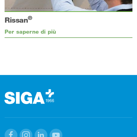
®
Rissan
Per saperne di più
Footer (pie' di pagina)