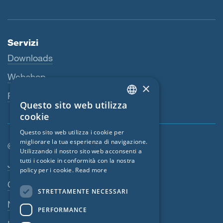
Servizi
Downloads
Webshop
×
Persona di riferimento
Questo sito web utilizza
ENGLISH
cookie
GERMAN
Questo sito web utilizza i cookie per
migliorare la tua esperienza di navigazione.
FRENCH
© SIGA 2026
Utilizzando il nostro sito web acconsenti a
CZECH
tutti i cookie in conformità con la nostra
Area di navigazione footer
Jobs
policy per i cookie.
Read more
ITALIAN
Contatto
STRETTAMENTE NECESSARI
LATVIAN
Norme sulla privacy
PERFORMANCE
LITHUANIAN