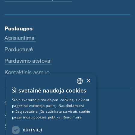
Paslaugos
Atsisiuntimai
Parduotuvė
Pardavimo atstovai
Kontaktinis asmuo
×
Ši svetainė naudoja cookies
ENGLISH
Šioje svetainėje naudojami cookies, siekiant
© SIGA 2026
GERMAN
pagerinti vartotojo patirtį. Naudodamiesi
mūsų svetaine, jūs sutinkate su visais cookie
Poraštės navigacija
Jobs
FRENCH
pagal mūsų cookies politiką.
Read more
CZECH
Susisiekite su SIGA
BŪTINIEJI
ITALIAN