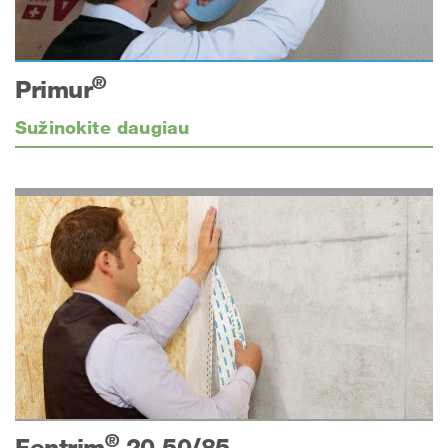
®
Primur
Sužinokite daugiau
®
Fentrim
20 50/85