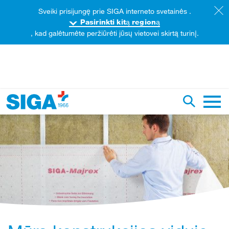
Sveiki prisijungę prie SIGA interneto svetainės .
Pasirinkti kitą regioną
, kad galėtumėte peržiūrėti jūsų vietovei skirtą turinį.
aieška šiame tinklalapyje
Perjungti
Pagrin