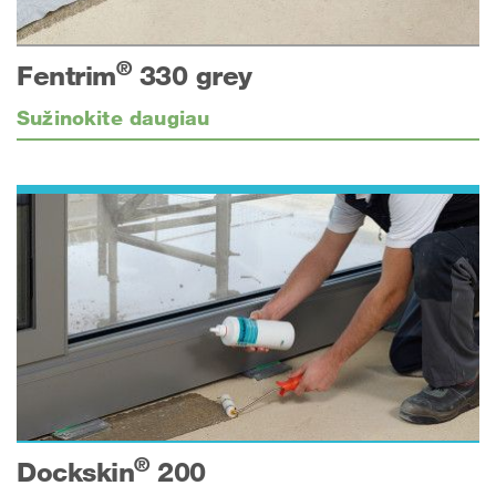
®
Fentrim
330 grey
Sužinokite daugiau
®
Dockskin
200