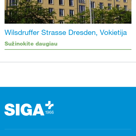
Wilsdruffer Strasse Dresden, Vokietija
Sužinokite daugiau
Poraštė