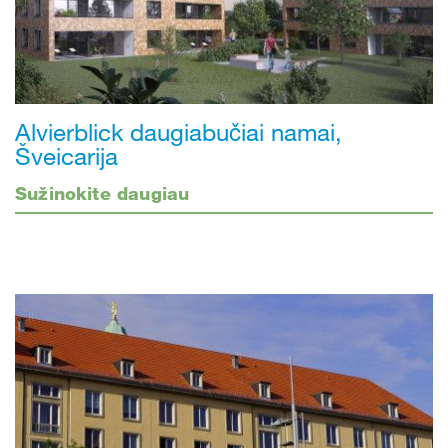
Alvierblick daugiabučiai namai,
Šveicarija
Sužinokite daugiau