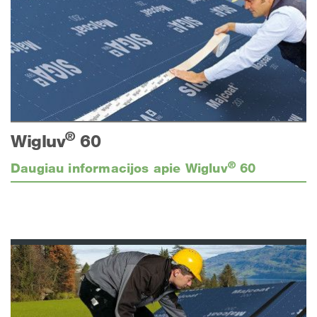
®
Wigluv
60
®
Daugiau informacijos apie Wigluv
60