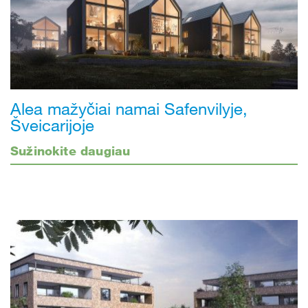
Alea mažyčiai namai Safenvilyje,
Šveicarijoje
Sužinokite daugiau