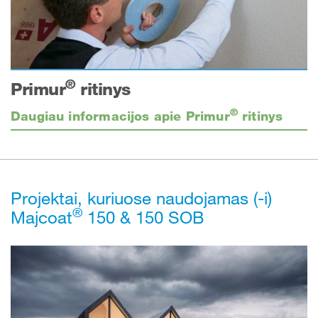
®
Primur
ritinys
®
Daugiau informacijos apie Primur
ritinys
Projektai, kuriuose naudojamas (-i)
®
Majcoat
150 & 150 SOB