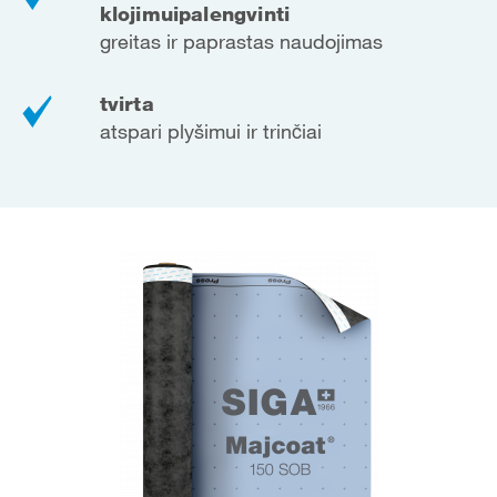
klojimui
palengvinti
greitas ir paprastas naudojimas
tvirta
atspari plyšimui ir trinčiai