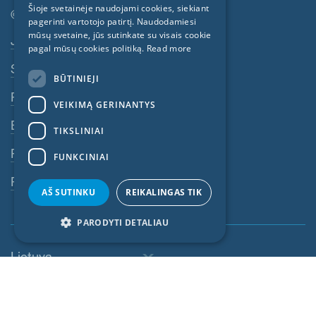
Šioje svetainėje naudojami cookies, siekiant
© SIGA 2026
GERMAN
pagerinti vartotojo patirtį. Naudodamiesi
mūsų svetaine, jūs sutinkate su visais cookie
Poraštės navigacija
Jobs
FRENCH
pagal mūsų cookies politiką.
Read more
CZECH
Susisiekite su SIGA
BŪTINIEJI
ITALIAN
Privatumo politika
VEIKIMĄ GERINANTYS
LATVIAN
BST
TIKSLINIAI
LITHUANIAN
Rekvizitai
FUNKCINIAI
DUTCH
Pranešimų sistema
POLISH
AŠ SUTINKU
REIKALINGAS TIK
SWEDISH
PARODYTI DETALIAU
NORWEGIAN
Lietuva
ESTONIAN
SLOVAK