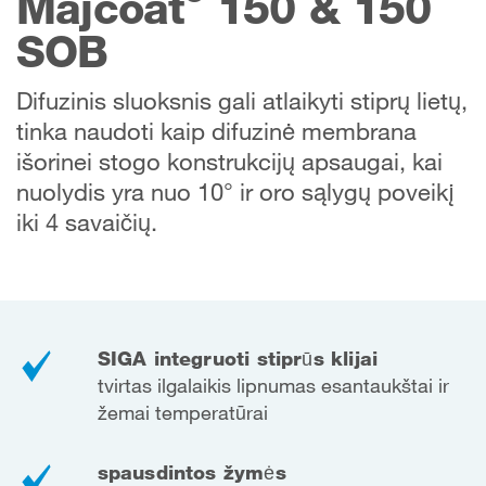
Majcoat
150 & 150
SOB
Difuzinis sluoksnis gali atlaikyti stiprų lietų,
tinka naudoti kaip difuzinė membrana
išorinei stogo konstrukcijų apsaugai, kai
nuolydis yra nuo 10° ir oro sąlygų poveikį
iki 4 savaičių.
SIGA integruoti stiprūs klijai
tvirtas ilgalaikis lipnumas esant
aukštai ir
žemai temperatūrai
spausdintos žymės