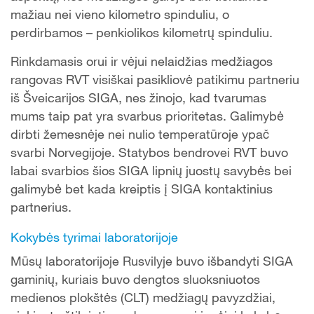
mažiau nei vieno kilometro spinduliu, o
perdirbamos – penkiolikos kilometrų spinduliu.
Rinkdamasis orui ir vėjui nelaidžias medžiagos
rangovas RVT visiškai pasikliovė patikimu partneriu
iš Šveicarijos SIGA, nes žinojo, kad tvarumas
mums taip pat yra svarbus prioritetas. Galimybė
dirbti žemesnėje nei nulio temperatūroje ypač
svarbi Norvegijoje. Statybos bendrovei RVT buvo
labai svarbios šios SIGA lipnių juostų savybės bei
galimybė bet kada kreiptis į SIGA kontaktinius
partnerius.
Kokybės tyrimai laboratorijoje
Mūsų laboratorijoje Rusvilyje buvo išbandyti SIGA
gaminių, kuriais buvo dengtos sluoksniuotos
medienos plokštės (CLT) medžiagų pavyzdžiai,