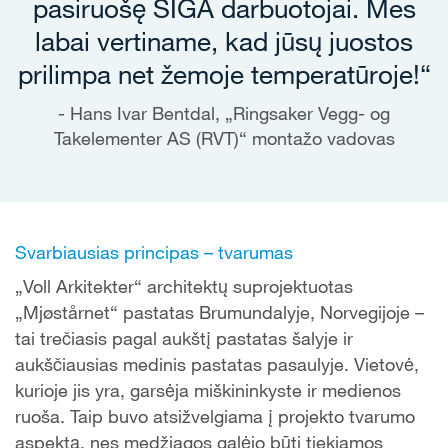
pasiruošę SIGA darbuotojai. Mes
labai vertiname, kad jūsų juostos
prilimpa net žemoje temperatūroje!“
Hans Ivar Bentdal, „Ringsaker Vegg- og
Takelementer AS (RVT)“ montažo vadovas
Svarbiausias principas – tvarumas
„Voll Arkitekter“ architektų suprojektuotas
„Mjøstårnet“ pastatas Brumundalyje, Norvegijoje –
tai trečiasis pagal aukštį pastatas šalyje ir
aukščiausias medinis pastatas pasaulyje. Vietovė,
kurioje jis yra, garsėja miškininkyste ir medienos
ruoša. Taip buvo atsižvelgiama į projekto tvarumo
aspektą, nes medžiagos galėjo būti tiekiamos