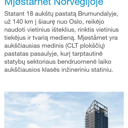
Mjøstårnet Norvegijoje
Statant 18 aukštų pastatą Brumundalyje,
už 140 km į šiaurę nuo Oslo, reikėjo
naudoti vietinius išteklius, rinktis vietinius
tiekėjus ir tvarią medieną. Mjøstårnet yra
aukščiausias medinis (CLT plokščių)
pastatas pasaulyje, kurį tarptautinė
statybų sektoriaus bendruomenė laiko
aukščiausios klasės inžineriniu statiniu.