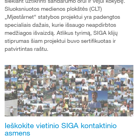
siekiant užtikrinti sandarumo orui ir vėjui kokybę.
Sluoksniuotos medienos plokštės (CLT)
„Mjøstårnet“ statybos projektui yra padengtos
specialiais dažais, kurie išsaugo neapdirbtos
medžiagos išvaizdą. Atlikus tyrimą, SIGA klijų
stiprumas šiam projektui buvo sertifikuotas ir
patvirtintas raštu.
Ieškokite vietinio SIGA kontaktinio
asmens