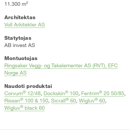
11.300 m²
Architektas
Voll Arkitekter AS
Statytojas
AB invest AS
Montuotojas
Ringsaker Vegg- og Takelementer AS (RVT), EFC
Norge AS
Naudoti produktai
®
®
®
Corvum
12/48
,
Dockskin
100
,
Fentrim
20 50/85
,
®
®
®
Rissan
100 & 150
,
Sicrall
60
,
Wigluv
60
,
®
Wigluv
black 60