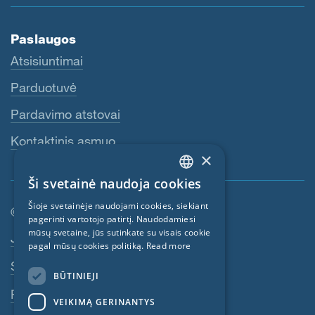
Paslaugos
Atsisiuntimai
Parduotuvė
Pardavimo atstovai
Kontaktinis asmuo
×
Ši svetainė naudoja cookies
ENGLISH
Šioje svetainėje naudojami cookies, siekiant
© SIGA 2026
GERMAN
pagerinti vartotojo patirtį. Naudodamiesi
mūsų svetaine, jūs sutinkate su visais cookie
Poraštės navigacija
Jobs
FRENCH
pagal mūsų cookies politiką.
Read more
CZECH
Susisiekite su SIGA
BŪTINIEJI
ITALIAN
Privatumo politika
VEIKIMĄ GERINANTYS
LATVIAN