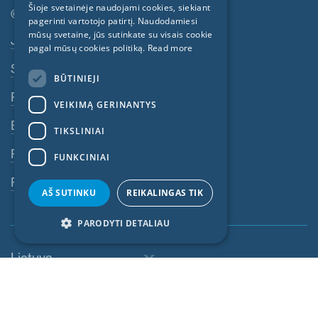
Šioje svetainėje naudojami cookies, siekiant
© SIGA 2026
GERMAN
pagerinti vartotojo patirtį. Naudodamiesi
mūsų svetaine, jūs sutinkate su visais cookie
Poraštės navigacija
Jobs
FRENCH
pagal mūsų cookies politiką.
Read more
CZECH
Susisiekite su SIGA
BŪTINIEJI
ITALIAN
Privatumo politika
VEIKIMĄ GERINANTYS
LATVIAN
BST
TIKSLINIAI
LITHUANIAN
Rekvizitai
FUNKCINIAI
DUTCH
Pranešimų sistema
POLISH
AŠ SUTINKU
REIKALINGAS TIK
SWEDISH
PARODYTI DETALIAU
NORWEGIAN
Lietuva
ESTONIAN
SLOVAK