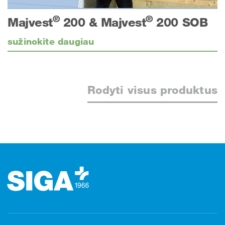
®
®
Majvest
200 & Majvest
200 SOB
sužinokite daugiau
Rodyti visus produktus
Poraštė