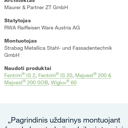
Architektas
Maurer & Partner ZT GmbH
Statytojas
RWA Raiffeisen Ware Austria AG
Montuotojas
Strabag Metallica Stahl- und Fassadentechnik
GmbH
Naudoti produktai
®
®
®
Fentrim
IS 2
,
Fentrim
IS 20
,
Majvest
200 &
®
®
Majvest
200 SOB
,
Wigluv
60
„Pagrindinis uždarinys montuojant