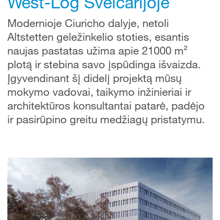
West-Log Šveicarijoje
Modernioje Ciuricho dalyje, netoli
Altstetten geležinkelio stoties, esantis
naujas pastatas užima apie 21000 m²
plotą ir stebina savo įspūdinga išvaizda.
Įgyvendinant šį didelį projektą mūsų
mokymo vadovai, taikymo inžinieriai ir
architektūros konsultantai patarė, padėjo
ir pasirūpino greitu medžiagų pristatymu.