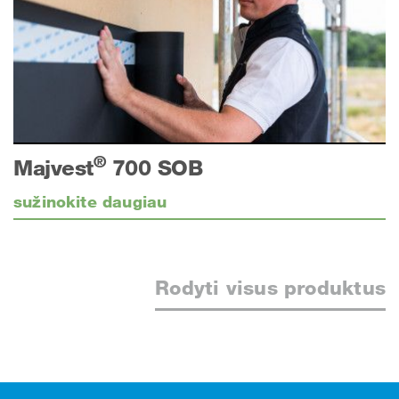
®
Majvest
700 SOB
sužinokite daugiau
Rodyti visus produktus
Poraštė