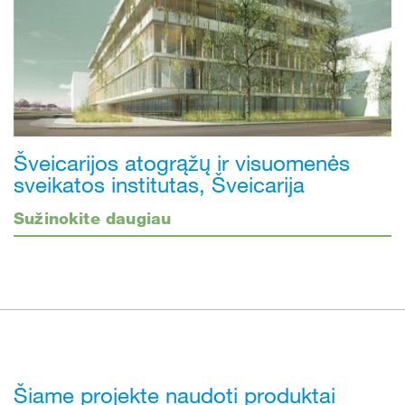
Šveicarijos atogrąžų ir visuomenės
sveikatos institutas, Šveicarija
Sužinokite daugiau
Šiame projekte naudoti produktai