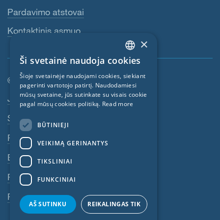
Pardavimo atstovai
Kontaktinis asmuo
×
Ši svetainė naudoja cookies
ENGLISH
Šioje svetainėje naudojami cookies, siekiant
© SIGA 2026
GERMAN
pagerinti vartotojo patirtį. Naudodamiesi
mūsų svetaine, jūs sutinkate su visais cookie
Poraštės navigacija
Jobs
FRENCH
pagal mūsų cookies politiką.
Read more
CZECH
Susisiekite su SIGA
BŪTINIEJI
ITALIAN
Privatumo politika
VEIKIMĄ GERINANTYS
LATVIAN
BST
TIKSLINIAI
LITHUANIAN
Rekvizitai
FUNKCINIAI
DUTCH
Pranešimų sistema
POLISH
AŠ SUTINKU
REIKALINGAS TIK
SWEDISH