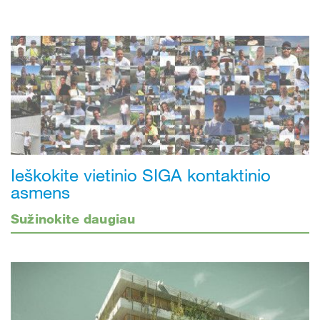
Ieškokite vietinio SIGA kontaktinio
asmens
Sužinokite daugiau