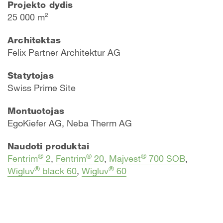
Projekto dydis
25 000 m²
Architektas
Felix Partner Architektur AG
Statytojas
Swiss Prime Site
Montuotojas
EgoKiefer AG, Neba Therm AG
Naudoti produktai
®
®
®
Fentrim
2
,
Fentrim
20
,
Majvest
700 SOB
,
®
®
Wigluv
black 60
,
Wigluv
60