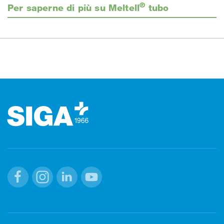
®
Per saperne di più su Meltell
tubo
Footer (pie' di pagina)
Facebook
Instagram
Linkedin
Youtube