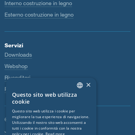
Interno costruzione in legno
Esterno costruzione in legno
Servizi
Downloads
Webshop
Rivenditori
×
Persona di riferimento
Questo sito web utilizza
ENGLISH
cookie
GERMAN
Questo sito web utilizza i cookie per
migliorare la tua esperienza di navigazione.
FRENCH
© SIGA 2026
Utilizzando il nostro sito web acconsenti a
CZECH
tutti i cookie in conformità con la nostra
Area di navigazione footer
Jobs
policy per i cookie.
Read more