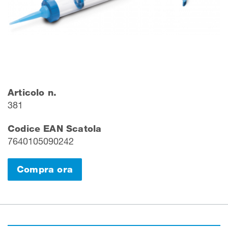
Articolo n.
381
Codice EAN Scatola
7640105090242
Compra ora