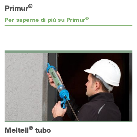
®
Primur
®
Per saperne di più su Primur
®
Meltell
tubo