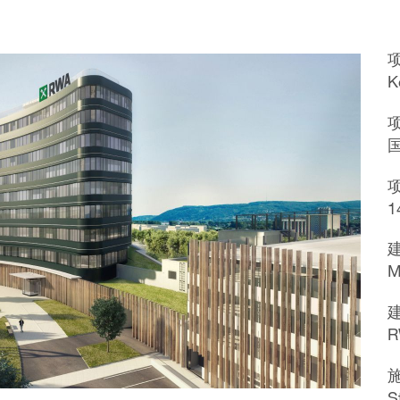
K
1
M
R
S