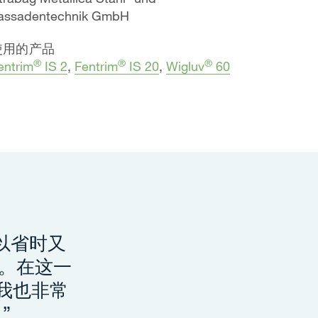
assadentechnik GmbH
使用的产品
®
®
®
entrim
IS 2
,
Fentrim
IS 20
,
Wigluv
60
以省时又
。在这一
！我也非常
”