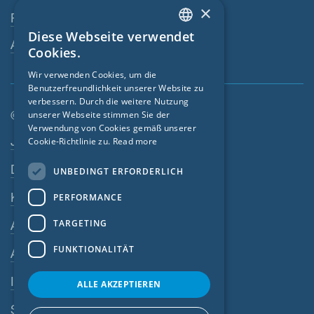
×
Fachhändler
Diese Webseite verwendet
ENGLISH
Ansprechperson
Cookies.
GERMAN
Wir verwenden Cookies, um die
Benutzerfreundlichkeit unserer Website zu
FRENCH
verbessern. Durch die weitere Nutzung
CZECH
© SIGA 2026
unserer Webseite stimmen Sie der
Verwendung von Cookies gemäß unserer
Footer-Navigation
ITALIAN
Jobs
Cookie-Richtlinie zu.
Read more
LATVIAN
Datenschutz
UNBEDINGT ERFORDERLICH
LITHUANIAN
Kontakt
PERFORMANCE
DUTCH
TARGETING
AGB
POLISH
FUNKTIONALITÄT
AEB
SWEDISH
Impressum
NORWEGIAN
ALLE AKZEPTIEREN
ESTONIAN
SIGA-Meldesystem