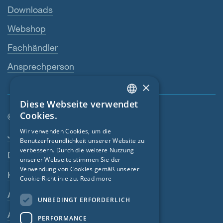
Downloads
Webshop
Fachhändler
Ansprechperson
×
Diese Webseite verwendet
ENGLISH
Cookies.
© SIGA 2026
GERMAN
Wir verwenden Cookies, um die
Footer-Navigation
Jobs
Benutzerfreundlichkeit unserer Website zu
FRENCH
verbessern. Durch die weitere Nutzung
Datenschutz
CZECH
unserer Webseite stimmen Sie der
Verwendung von Cookies gemäß unserer
Kontakt
ITALIAN
Cookie-Richtlinie zu.
Read more
LATVIAN
AGB
UNBEDINGT ERFORDERLICH
LITHUANIAN
AEB
PERFORMANCE