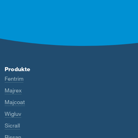
Produkte
Fentrim
Majrex
Majcoat
Wigluv
Sicrall
Rissan