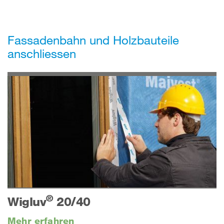
Fassadenbahn und Holzbauteile
anschliessen
®
Wigluv
20/40
Mehr erfahren