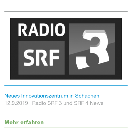
Neues Innovationszentrum in Schachen
12.9.2019
|
Radio SRF 3 und SRF 4 News
Mehr erfahren