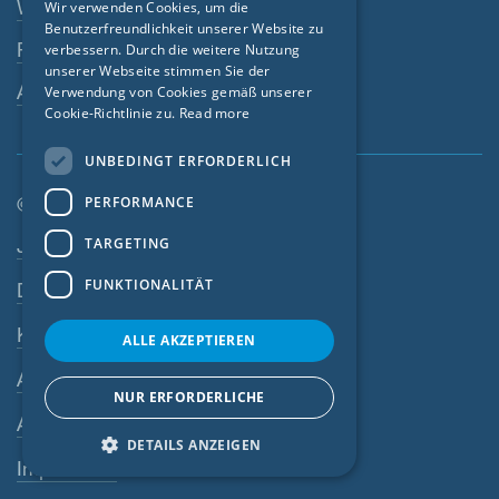
Webshop
Wir verwenden Cookies, um die
Benutzerfreundlichkeit unserer Website zu
FRENCH
Fachhändler
verbessern. Durch die weitere Nutzung
CZECH
unserer Webseite stimmen Sie der
Ansprechperson
Verwendung von Cookies gemäß unserer
ITALIAN
Cookie-Richtlinie zu.
Read more
LATVIAN
UNBEDINGT ERFORDERLICH
LITHUANIAN
© SIGA 2026
PERFORMANCE
DUTCH
Footer-Navigation
Jobs
TARGETING
POLISH
FUNKTIONALITÄT
Datenschutz
SWEDISH
Kontakt
NORWEGIAN
ALLE AKZEPTIEREN
ESTONIAN
AGB
NUR ERFORDERLICHE
SLOVAK
AEB
DETAILS ANZEIGEN
Impressum