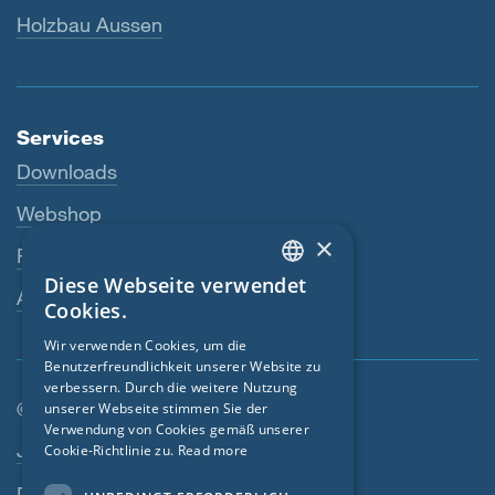
Holzbau Aussen
Services
Downloads
Webshop
×
Fachhändler
Diese Webseite verwendet
ENGLISH
Ansprechperson
Cookies.
GERMAN
Wir verwenden Cookies, um die
Benutzerfreundlichkeit unserer Website zu
FRENCH
verbessern. Durch die weitere Nutzung
CZECH
© SIGA 2026
unserer Webseite stimmen Sie der
Verwendung von Cookies gemäß unserer
Footer-Navigation
ITALIAN
Jobs
Cookie-Richtlinie zu.
Read more
LATVIAN
Datenschutz